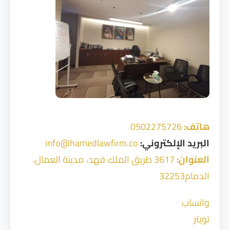
هاتف:
0502275726
البريد الإلكتروني:
info@hamedlawfirm.co
العنوان:
3617 طريق الملك فهد، مدينة العمال،
الدمام32253
واتساب
تويتر