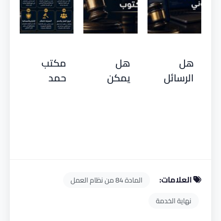
هل
هل
مكتب
الرسائل
يمكن
حمد
الإلكترونية
رفع
للمحاماة
دليل
دعوى
| 10
قانوني؟ |
عمالية
معايير
مكتب
بدون
مهمة
حمد
عقد
قبل اتخاذ
للمحاماة
مكتوب |
القرار
العلامات:
مكتب
المادة 84 من نظام العمل
حمد
نهاية الخدمة
للمحاماة